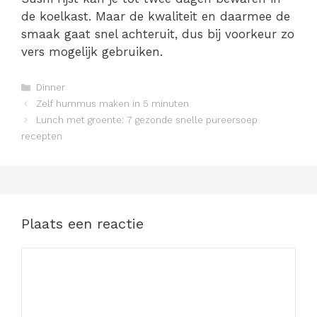
de koelkast. Maar de kwaliteit en daarmee de
smaak gaat snel achteruit, dus bij voorkeur zo
vers mogelijk gebruiken.
Categorieën
Dinner
Berichtnavigatie
Zelf hummus maken in 5 minuten
Lunch met groente: 7 gezonde snelle pureersoep
recepten
Plaats een reactie
Reactie