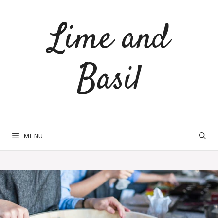
Spring
naar
Lime and
inhoud
Basil
MENU