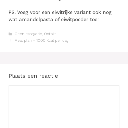
PS. Voeg voor een eiwitrijke variant ook nog
wat amandelpasta of eiwitpoeder toe!
Categorieën
Geen categorie
,
Ontbijt
Berichtnavigatie
Meal plan – 1000 Kcal per dag
Plaats een reactie
Reactie