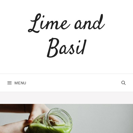
Spring
naar
Lime and
inhoud
Basil
MENU